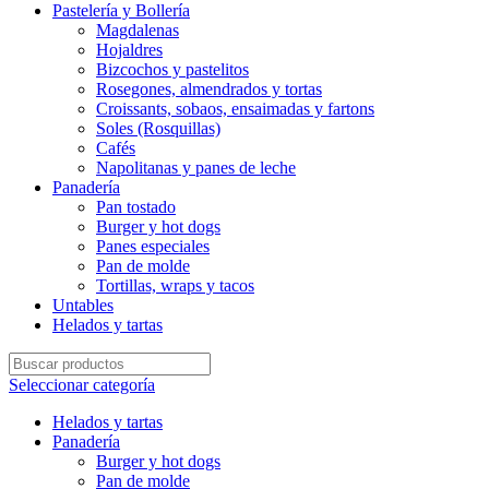
Pastelería y Bollería
Magdalenas
Hojaldres
Bizcochos y pastelitos
Rosegones, almendrados y tortas
Croissants, sobaos, ensaimadas y fartons
Soles (Rosquillas)
Cafés
Napolitanas y panes de leche
Panadería
Pan tostado
Burger y hot dogs
Panes especiales
Pan de molde
Tortillas, wraps y tacos
Untables
Helados y tartas
Seleccionar categoría
Helados y tartas
Panadería
Burger y hot dogs
Pan de molde