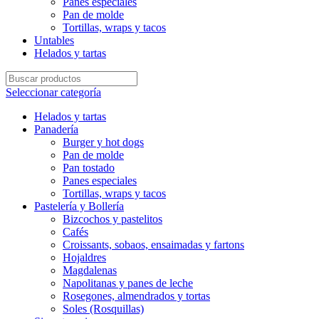
Panes especiales
Pan de molde
Tortillas, wraps y tacos
Untables
Helados y tartas
Seleccionar categoría
Helados y tartas
Panadería
Burger y hot dogs
Pan de molde
Pan tostado
Panes especiales
Tortillas, wraps y tacos
Pastelería y Bollería
Bizcochos y pastelitos
Cafés
Croissants, sobaos, ensaimadas y fartons
Hojaldres
Magdalenas
Napolitanas y panes de leche
Rosegones, almendrados y tortas
Soles (Rosquillas)