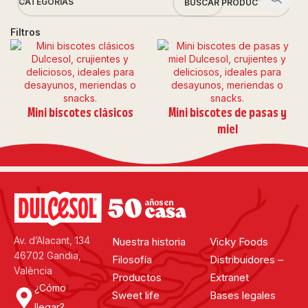
CATEGORÍAS
Filtros
Mini biscotes clásicos
Mini biscotes de pasas y
miel
Av. d’Alacant, 134
Nuestra historia
Vicky Foods
46702 Gandia,
Filosofía
Distribuidores –
València
Productos
Extranet
¿Cómo
Sweet life
Bases legales
llegar?