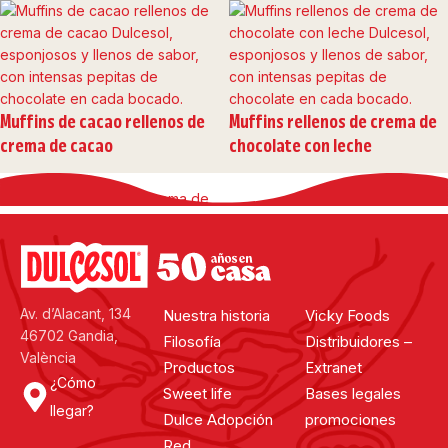
Muffins de cacao rellenos de
Muffins rellenos de crema de
crema de cacao
chocolate con leche
Muffins rellenos de crema de
dulce de leche
Av. d’Alacant, 134
Nuestra historia
Vicky Foods
46702 Gandia,
Filosofía
Distribuidores –
València
Productos
Extranet
¿Cómo
Sweet life
Bases legales
llegar?
Dulce Adopción
promociones
Red