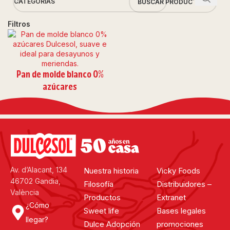
CATEGORÍAS
Filtros
Pan de molde blanco 0%
azúcares
Av. d’Alacant, 134
Nuestra historia
Vicky Foods
46702 Gandia,
Filosofía
Distribuidores –
València
Productos
Extranet
¿Cómo
Sweet life
Bases legales
llegar?
Dulce Adopción
promociones