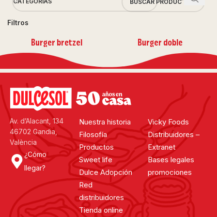
CATEGORÍAS
Filtros
Burger bretzel
Burger doble
Av. d’Alacant, 134
Nuestra historia
Vicky Foods
46702 Gandia,
Filosofía
Distribuidores –
València
Productos
Extranet
¿Cómo
Sweet life
Bases legales
llegar?
Dulce Adopción
promociones
Red
distribuidores
Tienda online