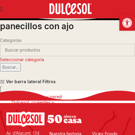
Abrir
panecillos con ajo
Categorías
Seleccionar categoría
Buscar...
Ver barra lateral
Filtros
Panecillos con ajo y perejil
Av. d’Alacant, 134
Nuestra historia
Vicky Foods