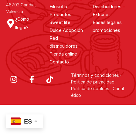
46702 Gandia,
Filosofía
Distribuidores –
València
Productos
Extranet
¿Cómo
Sweet life
Bases legales
llegar?
Dulce Adopción
promociones
Red
distribuidores
Tienda online
Contacto
Términos y condiciones
·
Política de privacidad
·
Política de cookies
·
Canal
ético
ES