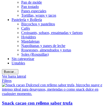
Pan de molde
Pan tostado
Panes especiales
Tortillas, wraps y tacos
Pastelería y Bollería
Bizcochos y pastelitos
Cafés
Croissants, sobaos, ensaimadas y fartons
Hojaldres
Magdalenas
Napolitanas y panes de leche
Rosegones, almendrados y tortas
Soles (Rosquillas)
Sin categorizar
Untables
Buscar...
Ver barra lateral
Filtros
Snack cacao con relleno sabor trufa