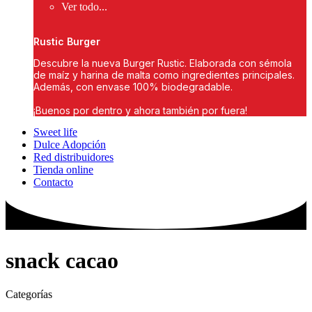
Ver todo...
Rustic Burger
Descubre la nueva Burger Rustic. Elaborada con sémola
de maíz y harina de malta como ingredientes principales.
Además, con envase 100% biodegradable.
¡Buenos por dentro y ahora también por fuera!
Sweet life
Dulce Adopción
Red distribuidores
Tienda online
Contacto
snack cacao
Categorías