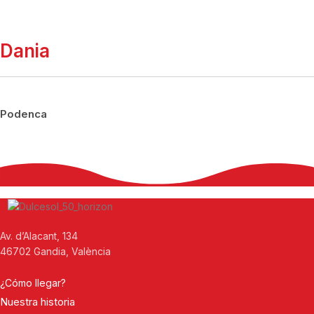
Dania
Podenca
Av. d’Alacant, 134
46702 Gandia, València
¿Cómo llegar?
Nuestra historia