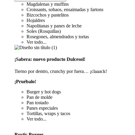
Magdalenas y muffins
Croissants, sobaos, ensaimadas y fartons
Bizcochos y pastelitos
Hojaldres
Napolitanas y panes de leche
Soles (Rosquillas)
Rosegones, almendrados y tortas
Ver todo...
¡Sabera: nuevo producto Dulcesol!
Tierno por dentro, crunchy por fuera… ¡claaack!
¡Pruébalo!
Burger y hot dogs
Pan de molde
Pan tostado
Panes especiales
Tortillas, wraps y tacos
Ver todo...
Rustic Burger