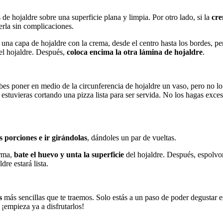
 de hojaldre sobre una superficie plana y limpia. Por otro lado, si la
cr
rla sin complicaciones.
una capa de hojaldre con la crema, desde el centro hasta los bordes, pe
el hojaldre. Después,
coloca encima la otra lámina de hojaldre
.
bes poner en medio de la circunferencia de hojaldre un vaso, pero no lo 
i estuvieras cortando una pizza lista para ser servida. No los hagas ex
 porciones e ir girándolas
, dándoles un par de vueltas.
rma,
bate el huevo y unta la superficie
del hojaldre. Después, espolvor
ldre estará lista.
s
más sencillas que te traemos. Solo estás a un paso de poder degustar e
 ¡empieza ya a disfrutarlos!