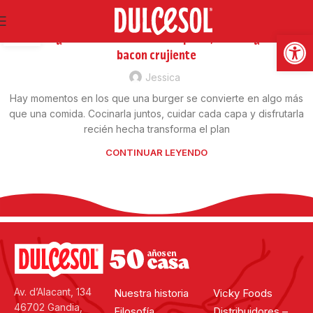
RECETAS SALADAS
09
Abrir
Burger original Dulcesol rellena de queso, cebolla glaseada y
FEB
bacon crujiente
Jessica
Hay momentos en los que una burger se convierte en algo más
que una comida. Cocinarla juntos, cuidar cada capa y disfrutarla
recién hecha transforma el plan
CONTINUAR LEYENDO
Av. d’Alacant, 134
Nuestra historia
Vicky Foods
46702 Gandia,
Filosofía
Distribuidores –