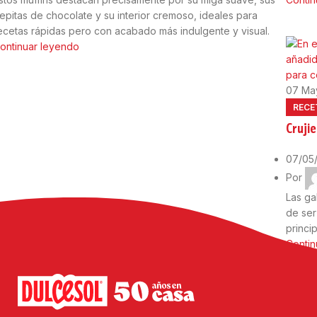
epitas de chocolate y su interior cremoso, ideales para
ecetas rápidas pero con acabado más indulgente y visual.
ontinuar leyendo
07
Ma
RECE
Crujie
07/05
Por
Las ga
de ser
princip
Contin