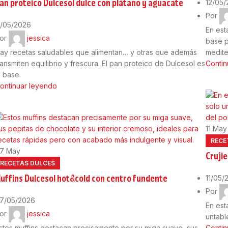
an proteico Dulcesol dulce con plátano y aguacate
12/05
Por
1/05/2026
En est
or
jessica
base p
ay recetas saludables que alimentan… y otras que además
medit
ransmiten equilibrio y frescura. El pan proteico de Dulcesol es
Contin
a base.
ontinuar leyendo
11
May
RECE
07
May
Cruji
RECETAS DULCES
uffins Dulcesol hot&cold con centro fundente
11/05/
Por
7/05/2026
En est
or
jessica
untabl
stos muffins destacan precisamente por su miga suave, sus
Contin