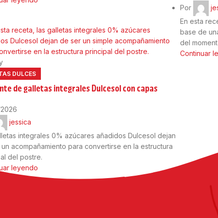
Por
je
En esta rec
base de una
del moment
Continuar 
y
TAS DULCES
nte de galletas integrales Dulcesol con capas
/2026
jessica
lletas integrales 0% azúcares añadidos Dulcesol dejan
 un acompañamiento para convertirse en la estructura
al del postre.
uar leyendo
Cargar más noticias
Cargando...