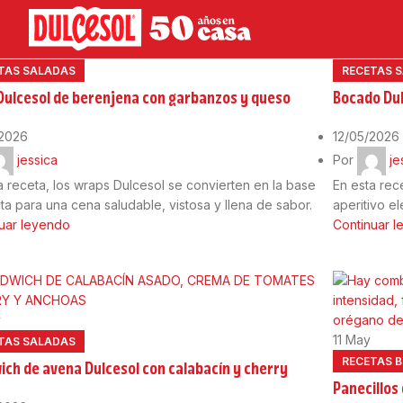
y
12
May
TAS SALADAS
RECETAS 
Dulcesol de berenjena con garbanzos y queso
Bocado Dul
/2026
12/05/2026
jessica
Por
je
a receta, los wraps Dulcesol se convierten en la base
En esta rec
ta para una cena saludable, vistosa y llena de sabor.
aperitivo e
uar leyendo
Continuar 
y
11
May
TAS SALADAS
RECETAS 
ich de avena Dulcesol con calabacín y cherry
Panecillos