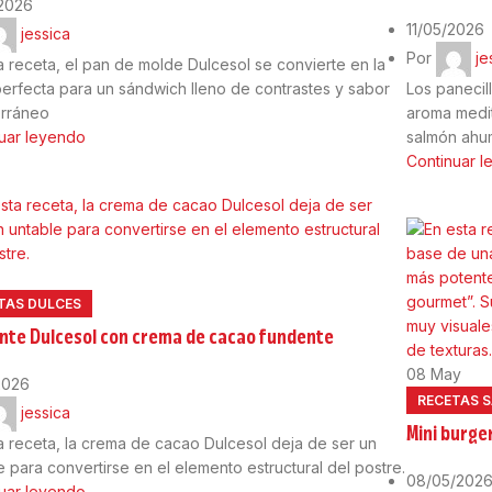
/2026
11/05/2026
jessica
Por
je
a receta, el pan de molde Dulcesol se convierte en la
erfecta para un sándwich lleno de contrastes y sabor
Los panecil
erráneo
aroma medit
uar leyendo
salmón ah
Continuar 
TAS DULCES
ente Dulcesol con crema de cacao fundente
08
May
2026
RECETAS 
jessica
Mini burge
a receta, la crema de cacao Dulcesol deja de ser un
e para convertirse en el elemento estructural del postre.
08/05/202
uar leyendo