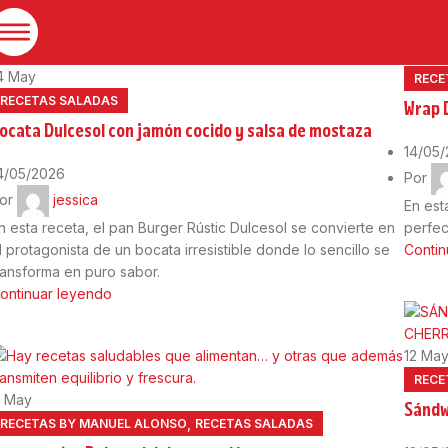
14
Ma
4
May
RECE
RECETAS SALADAS
Wrap 
ocata Dulcesol con jamón cocido y salsa de mostaza
14/05
4/05/2026
Por
or
jessica
En est
n esta receta, el pan Burger Rústic Dulcesol se convierte en
perfec
l protagonista de un bocata irresistible donde lo sencillo se
Contin
ransforma en puro sabor.
ontinuar leyendo
12
Ma
RECE
1
May
Sándw
,
RECETAS BY MANUEL ALONSO
RECETAS SALADAS