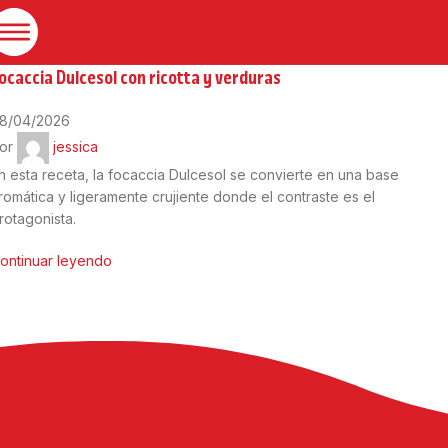
08
Abr
ocaccia
,
Recetas saladas
ocaccia Dulcesol con ricotta y verduras
8/04/2026
or
jessica
n esta receta, la focaccia Dulcesol se convierte en una base
romática y ligeramente crujiente donde el contraste es el
rotagonista.
ontinuar leyendo