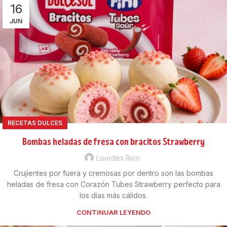
16
JUN
RECETAS DULCES
Bombas heladas de fresa con bracitos Strawberry
Lourdes Rico
Crujientes por fuera y cremosas por dentro son las bombas
heladas de fresa con Corazón Tubes Strawberry perfecto para
los días más cálidos.
CONTINUAR LEYENDO