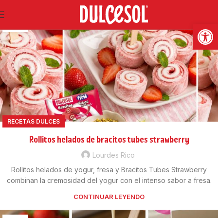
17
Abrir
JUN
RECETAS DULCES
Rollitos helados de bracitos tubes strawberry
Lourdes Rico
Rollitos helados de yogur, fresa y Bracitos Tubes Strawberry
combinan la cremosidad del yogur con el intenso sabor a fresa.
CONTINUAR LEYENDO