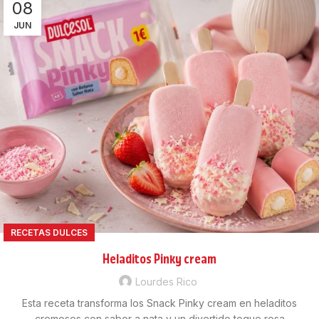
08
JUN
RECETAS DULCES
Heladitos Pinky cream
Lourdes Rico
Esta receta transforma los Snack Pinky cream en heladitos
cremosos con sabor a nata y un divertido toque rosa