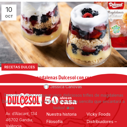
10
OCT
RECETAS DULCES
Trifles de magdalenas Dulcesol con crema y frutas
Jessica Canovas
Descubre cómo preparar unos deliciosos trifles de magdalenas
Dulcesol con crema y frutas. ¡Una receta sencilla que encantará a
todos! 🫐🍰
Av. d’Alacant, 134
Nuestra historia
Vicky Foods
CONTINUAR LEYENDO
46702 Gandia,
Filosofía
Distribuidores –
València