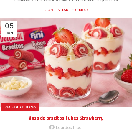
CONTINUAR LEYENDO
05
JUN
RECETAS DULCES
Vaso de bracitos Tubes Strawberry
Lourdes Rico