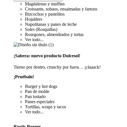
Magdalenas y muffins
Croissants, sobaos, ensaimadas y fartons
Bizcochos y pastelitos
Hojaldres
Napolitanas y panes de leche
Soles (Rosquillas)
Rosegones, almendrados y tortas
Ver todo...
¡Sabera: nuevo producto Dulcesol!
Tierno por dentro, crunchy por fuera… ¡claaack!
¡Pruébalo!
Burger y hot dogs
Pan de molde
Pan tostado
Panes especiales
Tortillas, wraps y tacos
Ver todo...
Rustic Burger