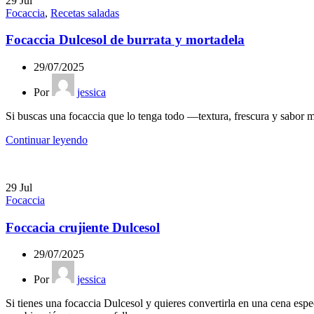
29
Jul
Focaccia
,
Recetas saladas
Focaccia Dulcesol de burrata y mortadela
29/07/2025
Por
jessica
Si buscas una focaccia que lo tenga todo —textura, frescura y sabor m
Continuar leyendo
29
Jul
Focaccia
Foccacia crujiente Dulcesol
29/07/2025
Por
jessica
Si tienes una focaccia Dulcesol y quieres convertirla en una cena espec