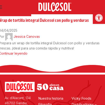
12
Nov
Abrir
RECETAS SALADAS
Wrap de tortilla integral Dulcesol con pollo y verduras
04/04/2025
Por
Jessica Canovas
Prepara un wrap de tortilla integral Dulcesol con pollo y verduras
frescas. ¡Ideal para una comida rápida y nutritiva!
Continuar leyendo
Av. d’Alacant, 134
Nuestra historia
Vicky Foods
46702 Gandia,
Filosofía
Distribuidores –