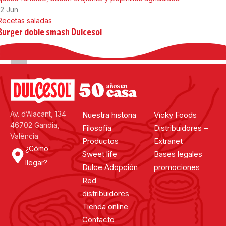
12
Jun
Recetas saladas
Burger doble smash Dulcesol
16/06/2026
Por
Lourdes Rico
Te presentamos la hamburguesa doble Dulcesol: jugosa, con queso
fundido, bacon crujiente y pepinillos agridulces.
Continuar leyendo
Av. d’Alacant, 134
Nuestra historia
Vicky Foods
46702 Gandia,
Filosofía
Distribuidores –
València
Productos
Extranet
¿Cómo
Sweet life
Bases legales
llegar?
Dulce Adopción
promociones
Red
distribuidores
Tienda online
Contacto