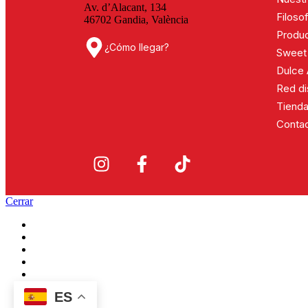
Av. d’Alacant, 134
Continuar leyendo
Filosof
46702 Gandia, València
Produ
¿Cómo llegar?
Sweet 
Dulce
Red di
Tienda
Conta
Cerrar
Nuestra historia
Filosofía
Productos
Sweet life
Dulce Adopción
Red distribuidores
ES
Tienda online