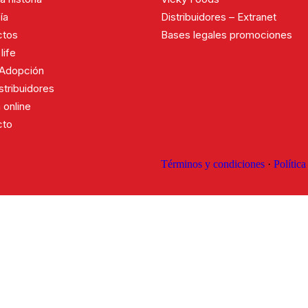
ía
Distribuidores – Extranet
ctos
Bases legales promociones
life
 Adopción
stribuidores
 online
cto
Términos y condiciones
·
Política