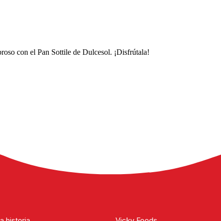
so con el Pan Sottile de Dulcesol. ¡Disfrútala!
nte tostado, es ideal para combinaciones saladas con personalidad.
a historia
Vicky Foods