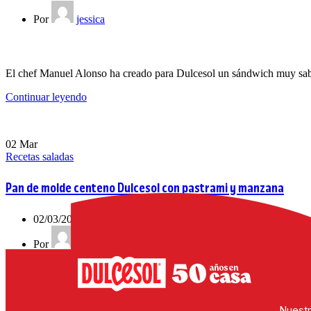
Por
jessica
El chef Manuel Alonso ha creado para Dulcesol un sándwich muy sabro
Continuar leyendo
02
Mar
Recetas saladas
Pan de molde centeno Dulcesol con pastrami y manzana
02/03/2026
Por
jessica
El Pan de Molde de Centeno Dulcesol, con su sabor intenso y ligerame
Nuestr