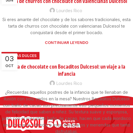
Tarta de churros con chocolate con valencianas Dulcesol
JUN
Lourdes Rico
Si eres amante del chocolate y de los sabores tradicionales, esta
tarta de churros con chocolate con valencianas Dulcesol te
conquistará desde el primer bocado.
CONTINUAR LEYENDO
RECETAS DULCES
03
Tarta de chocolate con Bocaditos Dulcesol: un viaje a la
OCT
infancia
Lourdes Rico
¿Recuerdas aquellos postres de la infancia que te llenaban de
ilusión con solo verlos en la mesa? Nuestros Bocaditos Dulcesol
con baño de cacao son precisamente eso: pequeños momentos
de felicidad que saben a niñez. Su textura suave y esponjosa,
junto con el irresistible baño de cacao, hacen que cada mordisco
sea un regreso directo a esos desayunos y meriendas que tanto
disfrutabas.