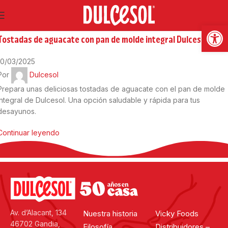
06
Feb
Abrir
Recetas saladas
Tostadas de aguacate con pan de molde integral Dulcesol
10/03/2025
Por
Dulcesol
Prepara unas deliciosas tostadas de aguacate con el pan de molde
integral de Dulcesol. Una opción saludable y rápida para tus
desayunos.
Continuar leyendo
Av. d’Alacant, 134
Nuestra historia
Vicky Foods
46702 Gandia,
Filosofía
Distribuidores –