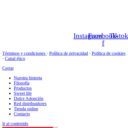
Contacto
Vicky Foods
Distribuidores – Extranet
Bases legales promociones
Instagram
Facebook-
Tikto
f
Términos y condiciones
·
Política de privacidad
·
Política de cookies
·
Canal ético
Cerrar
Nuestra historia
Filosofía
Productos
Sweet life
Dulce Adopción
Red distribuidores
Tienda online
Contacto
Ir al contenido