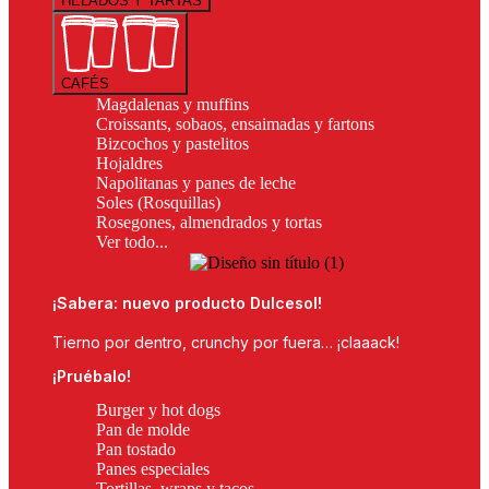
HELADOS Y TARTAS
CAFÉS
Magdalenas y muffins
Croissants, sobaos, ensaimadas y fartons
Bizcochos y pastelitos
Hojaldres
Napolitanas y panes de leche
Soles (Rosquillas)
Rosegones, almendrados y tortas
Ver todo...
¡Sabera: nuevo producto Dulcesol!
Tierno por dentro, crunchy por fuera… ¡claaack!
¡Pruébalo!
Burger y hot dogs
Pan de molde
Pan tostado
Panes especiales
Tortillas, wraps y tacos