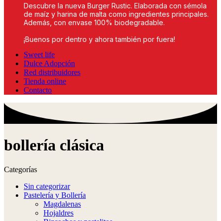
Descubre la nueva Burger Rustic. Elaborada con sémola
de maíz y harina de malta como ingredientes principales.
Además, con envase 100% biodegradable.
¡Buenos por dentro y ahora también por fuera!
Sweet life
Dulce Adopción
Red distribuidores
Tienda online
Contacto
bollería clásica
Categorías
Sin categorizar
Pastelería y Bollería
Magdalenas
Hojaldres