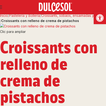
Abrir
Inicio
Pastelería y Bollería
Croissants, sobaos, ensaimadas y fartons
Croissants con relleno de crema de pistachos
Clic para ampliar
Croissants con
relleno de
crema de
pistachos