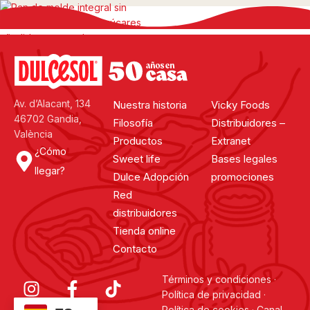
Pan de molde sin corteza
integral 0% azúcares
añadidos
Av. d’Alacant, 134
Nuestra historia
Vicky Foods
46702 Gandia,
Filosofía
Distribuidores –
València
Productos
Extranet
¿Cómo
Sweet life
Bases legales
llegar?
Dulce Adopción
promociones
Red
distribuidores
Tienda online
Contacto
Términos y condiciones
·
Política de privacidad
·
Política de cookies
·
Canal