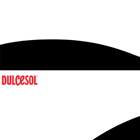
Av. d’Alacant, 134
46702 Gandia, València