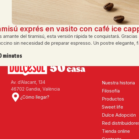
amisú exprés en vasito con café ice ca
es amante del tiramisú, esta versión rápida te conquistará. Gracia
ccino sin necesidad de preparar espresso. Un postre elegante, fá
0 minutos
Av. d’Alacant, 134
Nuestra historia
46702 Gandia, València
Filosofía
¿Cómo llegar?
Productos
Sweet life
Dulce Adopción
Red distribuidore
Tienda online