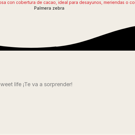
Palmera zebra
eet life ¡Te va a sorprender!