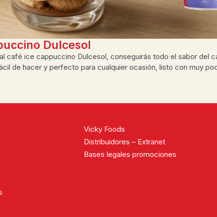
ppuccino Dulcesol
s al café ice cappuccino Dulcesol, conseguirás todo el sabor del 
cil de hacer y perfecto para cualquier ocasión, listo con muy po
Ver todas
Vicky Foods
Distribuidores – Extranet
Bases legales promociones
s