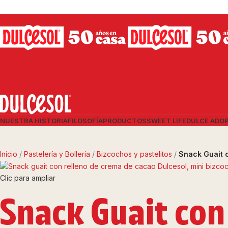
NUESTRA HISTORIA
FILOSOFÍA
PRODUCTOS
SWEET LIFE
DULCE ADO
Inicio
Pastelería y Bollería
Bizcochos y pastelitos
Snack Guait 
Clic para ampliar
Snack Guait con