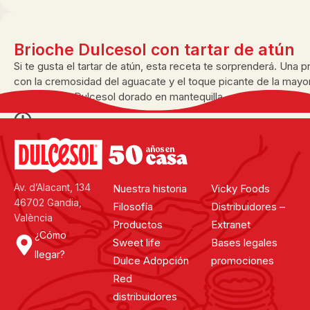
Brioche Dulcesol con tartar de atún
Si te gusta el tartar de atún, esta receta te sorprenderá. Una
con la cremosidad del aguacate y el toque picante de la mayon
dog brioche Dulcesol dorado en mantequilla.
25 minutos
Ver todas
Av. d’Alacant, 134
Nuestra historia
Vicky Foods
46702 Gandia,
Filosofía
Distribuidores –
València
Productos
Extranet
¿Cómo
Sweet life
Bases legales
llegar?
Dulce Adopción
promociones
Red
distribuidores