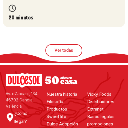
20 minutos
Ver todas
Av. d’Alacant, 134
Nuestra historia
Vicky Foods
46702 Gandia,
Filosofía
Distribuidores –
València
Productos
Extranet
¿Cómo
Sweet life
Bases legales
llegar?
Dulce Adopción
promociones