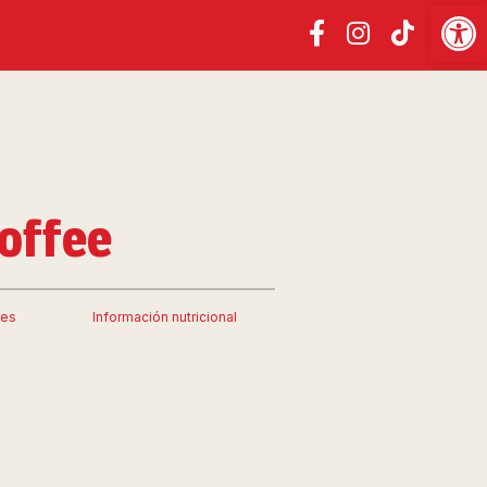
Abrir
offee
tes
Información nutricional