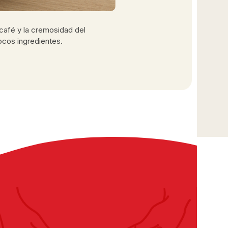
Vasi
 café y la cremosidad del
Cuando 
ocos ingredientes.
Dulceso
encanta
20