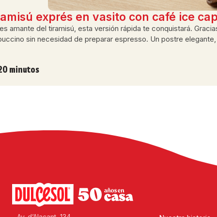
ramisú exprés en vasito con café ice ca
res amante del tiramisú, esta versión rápida te conquistará. Grac
uccino sin necesidad de preparar espresso. Un postre elegante, f
20 minutos
Av. d’Alacant, 134