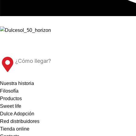
Av. d’Alacant, 134
46702 Gandia, València
¿Cómo llegar?
Nuestra historia
Filosofía
Productos
Sweet life
Dulce Adopción
Red distribuidores
Tienda online