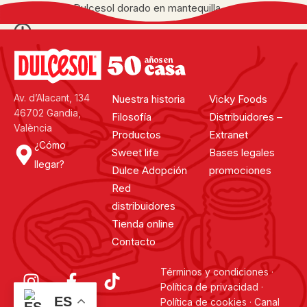
dog brioche Dulcesol dorado en mantequilla.
25 minutos
Ver todas
Av. d’Alacant, 134
Nuestra historia
Vicky Foods
46702 Gandia,
Filosofía
Distribuidores –
València
Productos
Extranet
¿Cómo
Sweet life
Bases legales
llegar?
Dulce Adopción
promociones
Red
distribuidores
Tienda online
Contacto
Términos y condiciones
·
Política de privacidad
·
ES
Política de cookies
·
Canal