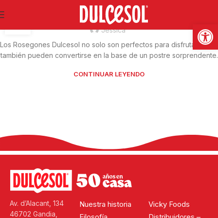
Recetas dulces
12
Tarta crujiente de Rosegones Dulcesol
Abrir
FEB
Jessica
Los Rosegones Dulcesol no solo son perfectos para disfrutar solos:
también pueden convertirse en la base de un postre sorprendente.
CONTINUAR LEYENDO
Av. d’Alacant, 134
Nuestra historia
Vicky Foods
46702 Gandia,
Filosofía
Distribuidores –