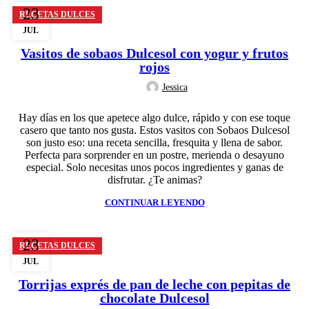
23
RECETAS DULCES
JUL
Vasitos de sobaos Dulcesol con yogur y frutos
rojos
Jessica
Hay días en los que apetece algo dulce, rápido y con ese toque
casero que tanto nos gusta. Estos vasitos con Sobaos Dulcesol
son justo eso: una receta sencilla, fresquita y llena de sabor.
Perfecta para sorprender en un postre, merienda o desayuno
especial. Solo necesitas unos pocos ingredientes y ganas de
disfrutar. ¿Te animas?
CONTINUAR LEYENDO
23
RECETAS DULCES
JUL
Torrijas exprés de pan de leche con pepitas de
chocolate Dulcesol