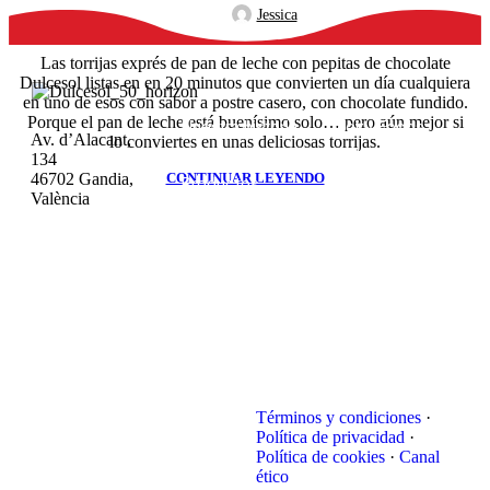
Jessica
Las torrijas exprés de pan de leche con pepitas de chocolate
Dulcesol listas en en 20 minutos que convierten un día cualquiera
en uno de esos con sabor a postre casero, con chocolate fundido.
Porque el pan de leche está buenísimo solo… pero aún mejor si
Nuestra historia
Vicky Foods
Av. d’Alacant,
lo conviertes en unas deliciosas torrijas.
Filosofía
Distribuidores –
134
46702 Gandia,
CONTINUAR LEYENDO
Productos
Extranet
València
Sweet life
Bases legales
Dulce Adopción
promociones
¿Cómo
Red
llegar?
distribuidores
Tienda online
Contacto
Términos y condiciones
·
Política de privacidad
·
Política de cookies
·
Canal
ético