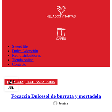
HELADOS Y TARTAS
CAFÉS
Sweet life
Dulce Adopción
Red distribuidores
Tienda online
Contacto
29
,
FOCACCIA
RECETAS SALADAS
JUL
Focaccia Dulcesol de burrata y mortadela
Jessica