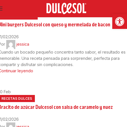
10
Feb
Abrir
RECETAS SALADAS
Mini burgers Dulcesol con queso y mermelada de bacon
11/02/2026
Por
jessica
Cuando un bocado pequeño concentra tanto sabor, el resultado es
memorable. Una receta pensada para sorprender, perfecta para
compartir y disfrutar sin complicaciones.
Continuar leyendo
10
Feb
RECETAS DULCES
Bracito de azúcar Dulcesol con salsa de caramelo y nuez
11/02/2026
Por
jessica