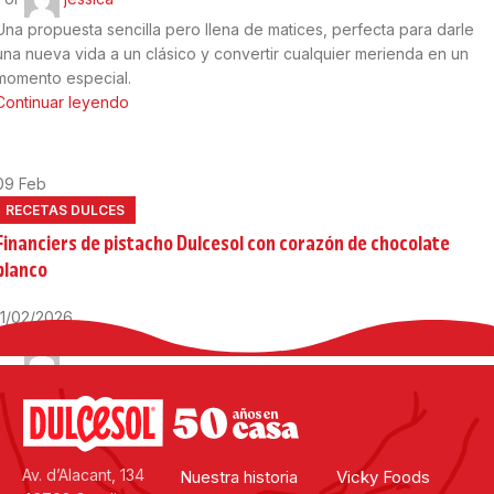
Una propuesta sencilla pero llena de matices, perfecta para darle
una nueva vida a un clásico y convertir cualquier merienda en un
momento especial.
Continuar leyendo
09
Feb
RECETAS DULCES
Financiers de pistacho Dulcesol con corazón de chocolate
blanco
11/02/2026
Por
jessica
Un ingrediente único inspira platos con personalidad propia. La
Crema de Pistacho Dulcesol tiene un sabor profundo, cremoso y
aromático que encaja a la perfección con elaboraciones de
repostería fina.
Continuar leyendo
Av. d’Alacant, 134
Nuestra historia
Vicky Foods