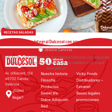
RECETAS SALADAS
Tostadas de pan integral Dulcesol con aguacate y hummus
Jessica Canovas
Disfruta de unas tostadas de pan integral Dulcesol con aguacate
y hummus. ¡Perfecta para un desayuno nutritivo o un snack
energético!
Av. d’Alacant, 134
Nuestra historia
Vicky Foods
CONTINUAR LEYENDO
46702 Gandia,
Filosofía
Distribuidores –
València
Productos
Extranet
¿Cómo
Sweet life
Bases legales
llegar?
Dulce Adopción
promociones
Red