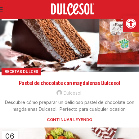
14
Abrir
FEB
RECETAS DULCES
Pastel de chocolate con magdalenas Dulcesol
Dulcesol
Descubre cómo preparar un delicioso pastel de chocolate con
magdalenas Dulcesol. ¡Perfecto para cualquier ocasión!
CONTINUAR LEYENDO
06