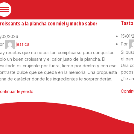
15
Ene
03
Feb
Receta
ecetas saladas
Tosta
roissants a la plancha con miel y mucho sabor
15/01/
1/02/2026
Por
or
jessica
Si bus
ay recetas que no necesitan complicarse para conquistar.
el pan
olo un buen croissant y el calor justo de la plancha. El
Una co
esultado es crujiente por fuera, tierno por dentro y con ese
pocos 
ontraste dulce que se queda en la memoria. Una propuesta
¿Te an
lena de carácter donde los ingredientes te sorprenderán.
Contin
ontinuar leyendo