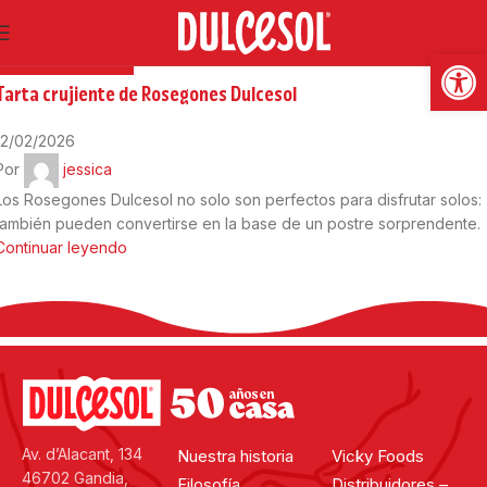
12
Feb
Abrir
RECETAS DULCES
Tarta crujiente de Rosegones Dulcesol
12/02/2026
Por
jessica
Los Rosegones Dulcesol no solo son perfectos para disfrutar solos:
también pueden convertirse en la base de un postre sorprendente.
Continuar leyendo
Av. d’Alacant, 134
Nuestra historia
Vicky Foods
46702 Gandia,
Filosofía
Distribuidores –