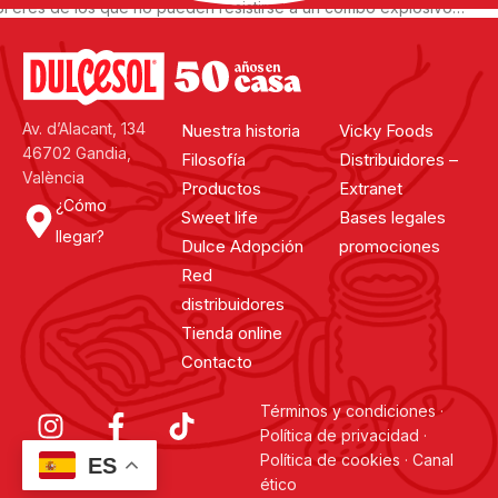
Si eres de los que no pueden resistirse a un combo explosivo…
¡prepárate!
La mezcla de nuestros panes de burger mini brioche Dulcesol con
sobrasada picante es pura tentación.
Continuar leyendo
Av. d’Alacant, 134
Nuestra historia
Vicky Foods
46702 Gandia,
Filosofía
Distribuidores –
València
Productos
Extranet
¿Cómo
Sweet life
Bases legales
llegar?
Dulce Adopción
promociones
Red
distribuidores
Tienda online
Contacto
Términos y condiciones
·
Política de privacidad
·
Política de cookies
·
Canal
ES
ético