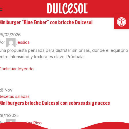
25
Mar
Abrir
Recetas saladas
Miniburger “Blue Ember” con brioche Dulcesol
25/03/2026
Por
jessica
Una propuesta pensada para disfrutar sin prisas, donde el equilibrio
entre intensidad y textura es clave. Prúebalas.
Continuar leyendo
28
Nov
Recetas saladas
Mini burgers brioche Dulcesol con sobrasada y nueces
28/11/2025
Por
Lourdes Rico