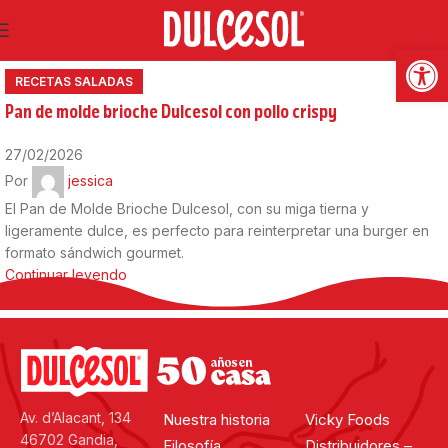
27
Feb
Abrir
RECETAS SALADAS
Pan de molde brioche Dulcesol con pollo crispy
27/02/2026
Por
jessica
El Pan de Molde Brioche Dulcesol, con su miga tierna y
ligeramente dulce, es perfecto para reinterpretar una burger en
formato sándwich gourmet.
Continuar leyendo
Av. d’Alacant, 134
Nuestra historia
Vicky Foods
46702 Gandia,
Filosofía
Distribuidores –