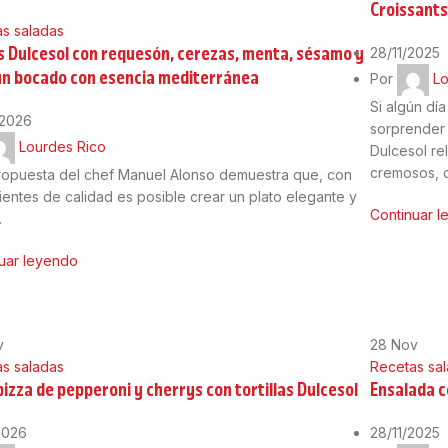
Croissants 
s saladas
s Dulcesol con requesón, cerezas, menta, sésamo y
28/11/2025
 un bocado con esencia mediterránea
Por
Lo
Si algún dí
/2026
sorprender 
Lourdes Rico
Dulcesol rel
cremosos, d
ropuesta del chef Manuel Alonso demuestra que, con
ientes de calidad es posible crear un plato elegante y
Continuar 
.
uar leyendo
v
28
Nov
s saladas
Recetas sa
pizza de pepperoni y cherrys con tortillas Dulcesol
Ensalada c
2026
28/11/2025