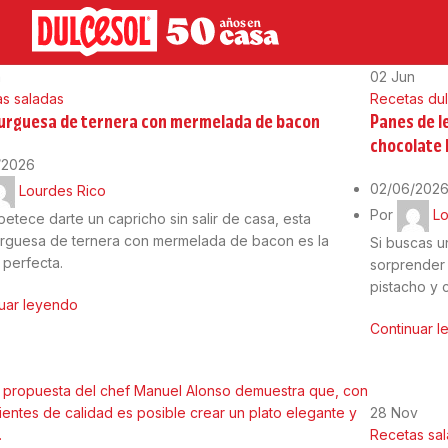
n
02
Jun
s saladas
Recetas du
rguesa de ternera con mermelada de bacon
Panes de l
chocolate 
/2026
02/06/202
Lourdes Rico
Por
Lo
apetece darte un capricho sin salir de casa, esta
guesa de ternera con mermelada de bacon es la
Si buscas un
 perfecta.
sorprender 
pistacho y 
uar leyendo
Continuar 
28
Nov
Recetas sa