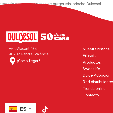
a mezcla de nuestros panes de burger mini brioche Dulcesol
on sobrasada picante es pura tentación.
ontinuar leyendo
Av. d’Alacant, 134
Nuestra historia
46702 Gandia, València
Filosofía
¿Cómo llegar?
Productos
Sweet life
Dulce Adopción
Red distribuidore
Tienda online
Contacto
ES