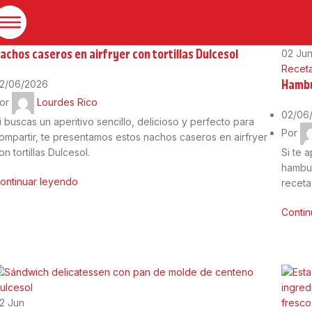
02
Jun
ecetas saladas
achos caseros en airfryer con tortillas Dulcesol
02
Ju
Receta
Hambu
2/06/2026
or
Lourdes Rico
02/06
i buscas un aperitivo sencillo, delicioso y perfecto para
Por
ompartir, te presentamos estos nachos caseros en airfryer
on tortillas Dulcesol.
Si te 
hambur
ontinuar leyendo
receta
Contin
02
Jun