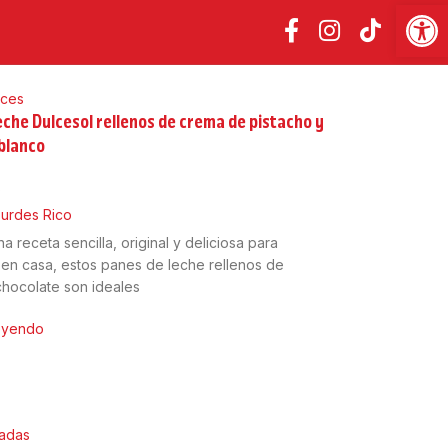
Abrir
lces
eche Dulcesol rellenos de crema de pistacho y
blanco
6
urdes Rico
a receta sencilla, original y deliciosa para
en casa, estos panes de leche rellenos de
chocolate son ideales
leyendo
ladas