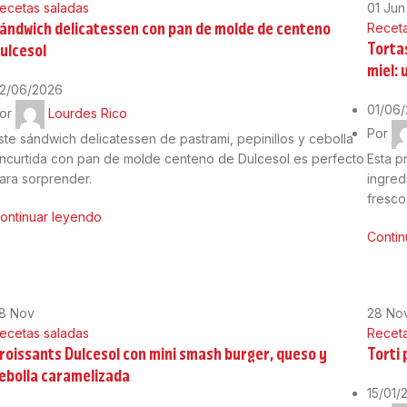
ecetas saladas
01
Jun
ándwich delicatessen con pan de molde de centeno
Receta
Torta
ulcesol
miel:
2/06/2026
01/06
or
Lourdes Rico
Por
ste sándwich delicatessen de pastrami, pepinillos y cebolla
ncurtida con pan de molde centeno de Dulcesol es perfecto
Esta p
ara sorprender.
ingred
fresco
ontinuar leyendo
Contin
28
Nov
28
No
ecetas saladas
Receta
roissants Dulcesol con mini smash burger, queso y
Torti 
ebolla caramelizada
15/01/