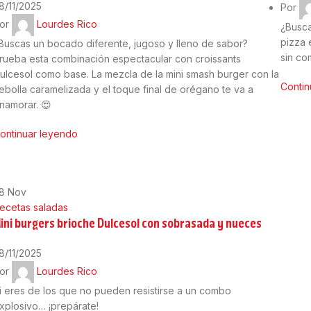
8/11/2025
Por
or
Lourdes Rico
¿Busca
pizza 
Buscas un bocado diferente, jugoso y lleno de sabor?
sin co
rueba esta combinación espectacular con croissants
ulcesol como base. La mezcla de la mini smash burger con la
Contin
ebolla caramelizada y el toque final de orégano te va a
namorar. 😍
ontinuar leyendo
28
Nov
ecetas saladas
ini burgers brioche Dulcesol con sobrasada y nueces
8/11/2025
or
Lourdes Rico
i eres de los que no pueden resistirse a un combo
xplosivo… ¡prepárate!