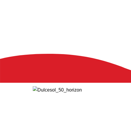
Nuestr
Av. d’Alacant, 134
46702 Gandia, València
Filosof
Produ
Sweet 
¿Cómo llegar?
Dulce