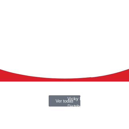
a historia
Vicky Foods
Ver todas
ía
Distribuidores – Extranet
ctos
Bases legales promociones
life
 Adopción