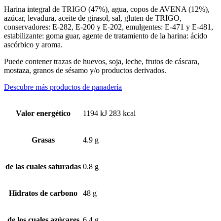
Harina integral de TRIGO (47%), agua, copos de AVENA (12%),
azúcar, levadura, aceite de girasol, sal, gluten de TRIGO,
conservadores: E-282, E-200 y E-202, emulgentes: E-471 y E-481,
estabilizante: goma guar, agente de tratamiento de la harina: ácido
ascórbico y aroma.
Puede contener trazas de huevos, soja, leche, frutos de cáscara,
mostaza, granos de sésamo y/o productos derivados.
Descubre más productos de panadería
Valor energético
1194 kJ 283 kcal
Grasas
4.9 g
de las cuales saturadas
0.8 g
Hidratos de carbono
48 g
de los cuales azúcares
6.4 g