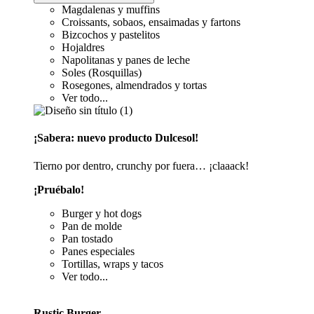
Magdalenas y muffins
Croissants, sobaos, ensaimadas y fartons
Bizcochos y pastelitos
Hojaldres
Napolitanas y panes de leche
Soles (Rosquillas)
Rosegones, almendrados y tortas
Ver todo...
¡Sabera: nuevo producto Dulcesol!
Tierno por dentro, crunchy por fuera… ¡claaack!
¡Pruébalo!
Burger y hot dogs
Pan de molde
Pan tostado
Panes especiales
Tortillas, wraps y tacos
Ver todo...
Rustic Burger