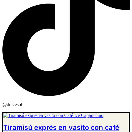
@dulcesol
Tiramisú exprés en vasito con café