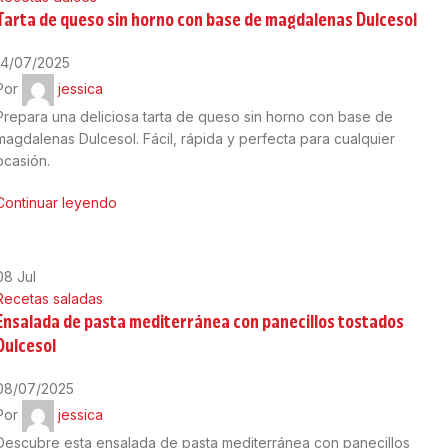
Tarta de queso sin horno con base de magdalenas Dulcesol
14/07/2025
Por
jessica
Prepara una deliciosa tarta de queso sin horno con base de
magdalenas Dulcesol. Fácil, rápida y perfecta para cualquier
ocasión.
Continuar leyendo
08
Jul
Recetas saladas
Ensalada de pasta mediterránea con panecillos tostados
Dulcesol
08/07/2025
Por
jessica
Descubre esta ensalada de pasta mediterránea con panecillos