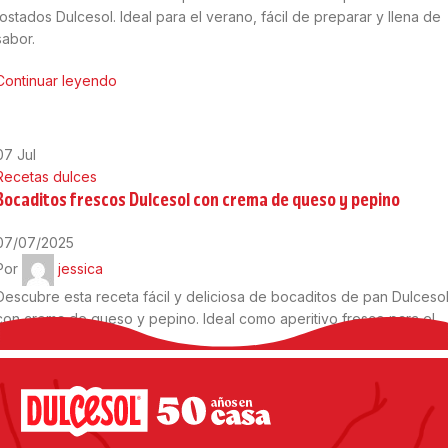
tostados Dulcesol. Ideal para el verano, fácil de preparar y llena de
sabor.
Continuar leyendo
07
Jul
Recetas dulces
Bocaditos frescos Dulcesol con crema de queso y pepino
07/07/2025
Por
jessica
Descubre esta receta fácil y deliciosa de bocaditos de pan Dulceso
con crema de queso y pepino. Ideal como aperitivo fresco para el
verano.
Continuar leyendo