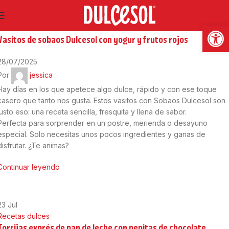
23
Jul
Abrir
Recetas dulces
Vasitos de sobaos Dulcesol con yogur y frutos rojos
28/07/2025
Por
jessica
Hay días en los que apetece algo dulce, rápido y con ese toque
casero que tanto nos gusta. Estos vasitos con Sobaos Dulcesol son
justo eso: una receta sencilla, fresquita y llena de sabor.
Perfecta para sorprender en un postre, merienda o desayuno
especial. Solo necesitas unos pocos ingredientes y ganas de
disfrutar. ¿Te animas?
Continuar leyendo
23
Jul
Recetas dulces
Torrijas exprés de pan de leche con pepitas de chocolate