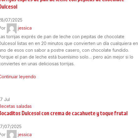
Dulcesol
28/07/2025
Por
jessica
Las torrijas exprés de pan de leche con pepitas de chocolate
Dulcesol listas en en 20 minutos que convierten un día cualquiera en
uno de esos con sabor a postre casero, con chocolate fundido.
Porque el pan de leche está buenísimo solo… pero aún mejor si lo
conviertes en unas deliciosas torrijas.
Continuar leyendo
17
Jul
Recetas saladas
Bocaditos Dulcesol con crema de cacahuete y toque frutal
17/07/2025
Por
jessica