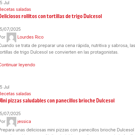
15
Jul
Recetas saladas
Deliciosos rollitos con tortillas de trigo Dulcesol
15/07/2025
Por
Lourdes Rico
Cuando se trata de preparar una cena rápida, nutritiva y sabrosa, la
tortillas de trigo Dulcesol se convierten en las protagonistas.
Continuar leyendo
15
Jul
Recetas saladas
Mini pizzas saludables con panecillos brioche Dulcesol
15/07/2025
Por
jessica
Prepara unas deliciosas mini pizzas con panecillos brioche Dulcesol