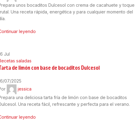
Prepara unos bocaditos Dulcesol con crema de cacahuete y toque
frutal. Una receta rápida, energética y para cualquier momento del
día.
Continuar leyendo
16
Jul
Recetas saladas
Tarta de limón con base de bocaditos Dulcesol
16/07/2025
Por
jessica
Prepara una deliciosa tarta fría de limón con base de bocaditos
Dulcesol. Una receta fácil, refrescante y perfecta para el verano.
Continuar leyendo