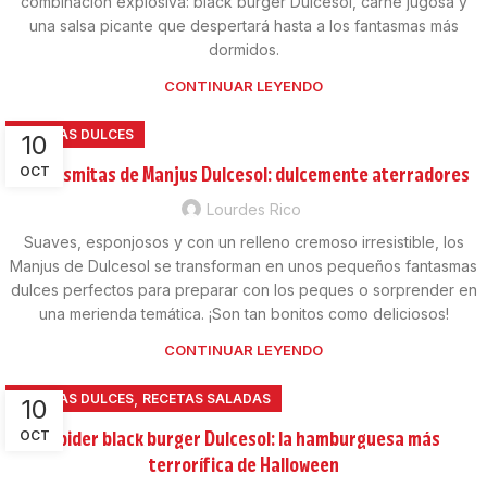
combinación explosiva: black burger Dulcesol, carne jugosa y
una salsa picante que despertará hasta a los fantasmas más
dormidos.
CONTINUAR LEYENDO
RECETAS DULCES
10
Fantasmitas de Manjus Dulcesol: dulcemente aterradores
OCT
Lourdes Rico
Suaves, esponjosos y con un relleno cremoso irresistible, los
Manjus de Dulcesol se transforman en unos pequeños fantasmas
dulces perfectos para preparar con los peques o sorprender en
una merienda temática. ¡Son tan bonitos como deliciosos!
CONTINUAR LEYENDO
,
RECETAS DULCES
RECETAS SALADAS
10
Spider black burger Dulcesol: la hamburguesa más
OCT
terrorífica de Halloween