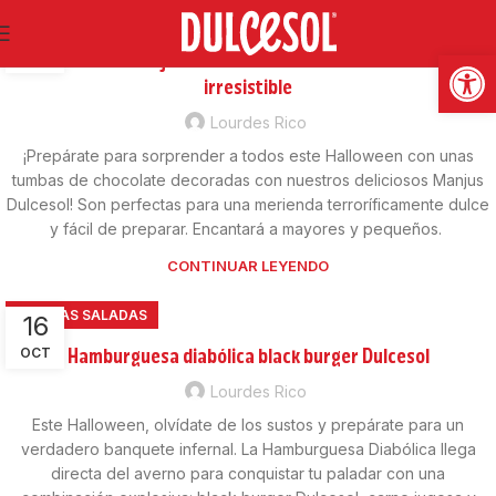
RECETAS DULCES
17
Abrir
Tumbas de Manjus Dulcesol: Una receta de Halloween
OCT
irresistible
Lourdes Rico
¡Prepárate para sorprender a todos este Halloween con unas
tumbas de chocolate decoradas con nuestros deliciosos Manjus
Dulcesol! Son perfectas para una merienda terroríficamente dulce
y fácil de preparar. Encantará a mayores y pequeños.
CONTINUAR LEYENDO
RECETAS SALADAS
16
Hamburguesa diabólica black burger Dulcesol
OCT
Lourdes Rico
Este Halloween, olvídate de los sustos y prepárate para un
verdadero banquete infernal. La Hamburguesa Diabólica llega
directa del averno para conquistar tu paladar con una