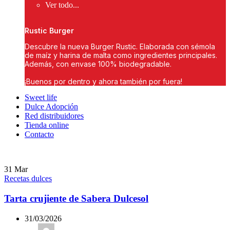
Ver todo...
Rustic Burger
Descubre la nueva Burger Rustic. Elaborada con sémola
de maíz y harina de malta como ingredientes principales.
Además, con envase 100% biodegradable.
¡Buenos por dentro y ahora también por fuera!
Sweet life
Dulce Adopción
Red distribuidores
Tienda online
Contacto
31
Mar
Recetas dulces
Tarta crujiente de Sabera Dulcesol
31/03/2026