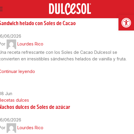
16
Jun
Abrir
Recetas dulces
Sandwich helado con Soles de Cacao
16/06/2026
Por
Lourdes Rico
Una receta refrescante con los Soles de Cacao Dulcesol se
convierten en irresistibles sándwiches helados de vainilla y fruta.
Continuar leyendo
08
Jun
Recetas dulces
Nachos dulces de Soles de azúcar
16/06/2026
Por
Lourdes Rico