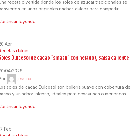
Una receta divertida donde los soles de azúcar tradicionales se
convierten en unos originales nachos dulces para compartir.
Continuar leyendo
20
Abr
Recetas dulces
Soles Dulcesol de cacao “smash” con helado y salsa caliente
20/04/2026
Por
jessica
Los soles de cacao Dulcesol son bollería suave con cobertura de
cacao y un sabor intenso, ideales para desayunos o meriendas.
Continuar leyendo
17
Feb
Recetas dulces