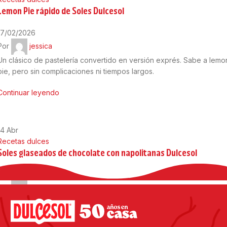
Lemon Pie rápido de Soles Dulcesol
17/02/2026
Por
jessica
Un clásico de pastelería convertido en versión exprés. Sabe a lemo
pie, pero sin complicaciones ni tiempos largos.
Continuar leyendo
14
Abr
Recetas dulces
Soles glaseados de chocolate con napolitanas Dulcesol
08/05/2025
Por
jessica
Disfruta de unos deliciosos donuts glaseados de chocolate con un
toque especial de napolitanas Dulcesol. 🍩