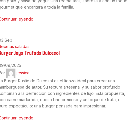
con pollo y salsa de yogur. Una receta fácil, sabrosa y con un toque
gourmet que encantará a toda la familia.
Continuar leyendo
03
Sep
Recetas saladas
Burger Joya Trufada Dulcesol
09/09/2025
Por
jessica
La Burger Rustic de Dulcesol es el lienzo ideal para crear una
hamburguesa de autor. Su textura artesanal y su sabor profundo
combinan a la perfección con ingredientes de lujo. Esta propuesta,
con carne madurada, queso brie cremoso y un toque de trufa, es
puro espectáculo: una burger pensada para impresionar.
Continuar leyendo