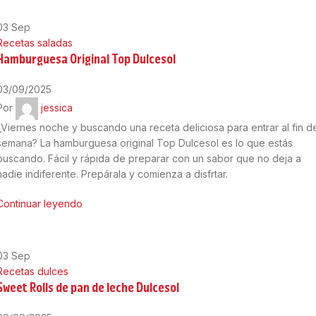
03
Sep
Recetas saladas
Hamburguesa Original Top Dulcesol
03/09/2025
Por
jessica
¿Viernes noche y buscando una receta deliciosa para entrar al fin d
semana? La hamburguesa original Top Dulcesol es lo que estás
buscando. Fácil y rápida de preparar con un sabor que no deja a
nadie indiferente. Prepárala y comienza a disfrtar.
Continuar leyendo
03
Sep
Recetas dulces
Sweet Rolls de pan de leche Dulcesol