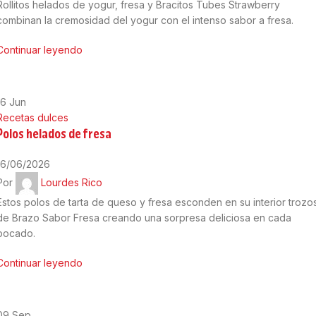
Rollitos helados de yogur, fresa y Bracitos Tubes Strawberry
combinan la cremosidad del yogur con el intenso sabor a fresa.
Continuar leyendo
16
Jun
Recetas dulces
Polos helados de fresa
16/06/2026
Por
Lourdes Rico
Estos polos de tarta de queso y fresa esconden en su interior trozo
de Brazo Sabor Fresa creando una sorpresa deliciosa en cada
bocado.
Continuar leyendo
09
Sep