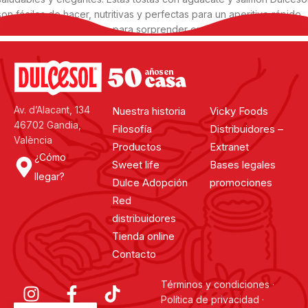
son fáciles de hacer, nutritivas y perfectas para un aperitivo rápido,
una cena ligera o incluso para sorprender en reuniones.
Continuar leyendo
Cargar más noticias
Av. d’Alacant, 134
Nuestra historia
Vicky Foods
Cargando...
46702 Gandia,
Filosofía
Distribuidores –
València
Productos
Extranet
¿Cómo
Sweet life
Bases legales
llegar?
Dulce Adopción
promociones
Red
distribuidores
Tienda online
Contacto
Términos y condiciones
·
Política de privacidad
·