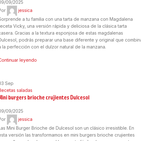
09/09/2025
Por
jessica
Sorprende a tu familia con una tarta de manzana con Magdalena
receta Vicky, una versión rápida y deliciosa de la clásica tarta
casera. Gracias a la textura esponjosa de estas magdalenas
Dulcesol, podrás preparar una base diferente y original que combin
a la perfección con el dulzor natural de la manzana.
Continuar leyendo
03
Sep
Recetas saladas
Mini burgers brioche crujientes Dulcesol
09/09/2025
Por
jessica
Las Mini Burger Brioche de Dulcesol son un clásico irresistible. En
esta versión las transformamos en mini burgers brioche crujientes