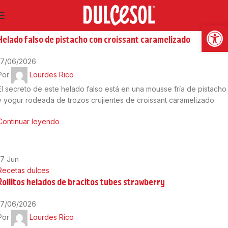
17
Jun
Abrir
Recetas dulces
Helado falso de pistacho con croissant caramelizado
17/06/2026
Por
Lourdes Rico
El secreto de este helado falso está en una mousse fría de pistacho
y yogur rodeada de trozos crujientes de croissant caramelizado.
Continuar leyendo
17
Jun
Recetas dulces
Rollitos helados de bracitos tubes strawberry
17/06/2026
Por
Lourdes Rico