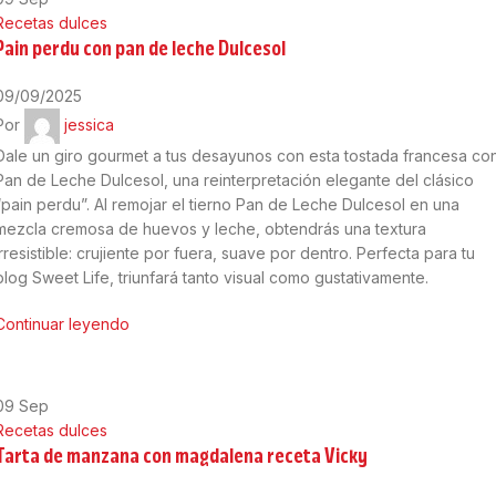
Recetas dulces
Pain perdu con pan de leche Dulcesol
09/09/2025
Por
jessica
Dale un giro gourmet a tus desayunos con esta tostada francesa co
Pan de Leche Dulcesol, una reinterpretación elegante del clásico
“pain perdu”. Al remojar el tierno Pan de Leche Dulcesol en una
mezcla cremosa de huevos y leche, obtendrás una textura
irresistible: crujiente por fuera, suave por dentro. Perfecta para tu
blog Sweet Life, triunfará tanto visual como gustativamente.
Continuar leyendo
09
Sep
Recetas dulces
Tarta de manzana con magdalena receta Vicky