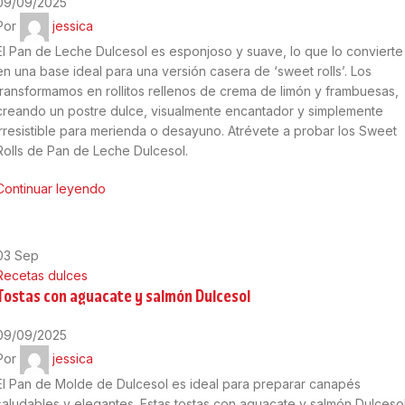
09/09/2025
Por
jessica
El Pan de Leche Dulcesol es esponjoso y suave, lo que lo convierte
en una base ideal para una versión casera de ‘sweet rolls’. Los
transformamos en rollitos rellenos de crema de limón y frambuesas,
creando un postre dulce, visualmente encantador y simplemente
irresistible para merienda o desayuno. Atrévete a probar los Sweet
Rolls de Pan de Leche Dulcesol.
Continuar leyendo
03
Sep
Recetas dulces
Tostas con aguacate y salmón Dulcesol
09/09/2025
Por
jessica
El Pan de Molde de Dulcesol es ideal para preparar canapés
saludables y elegantes. Estas tostas con aguacate y salmón Dulceso