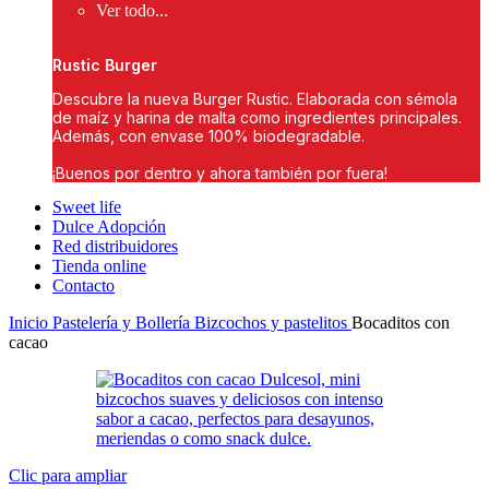
Ver todo...
Rustic Burger
Descubre la nueva Burger Rustic. Elaborada con sémola
de maíz y harina de malta como ingredientes principales.
Además, con envase 100% biodegradable.
¡Buenos por dentro y ahora también por fuera!
Sweet life
Dulce Adopción
Red distribuidores
Tienda online
Contacto
Inicio
Pastelería y Bollería
Bizcochos y pastelitos
Bocaditos con
cacao
Clic para ampliar