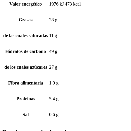
Valor energético
1976 kJ 473 kcal
Grasas
28 g
de las cuales saturadas
11 g
Hidratos de carbono
49 g
de los cuales azúcares
27 g
Fibra alimentaria
1.9 g
Proteínas
5.4 g
Sal
0.6 g