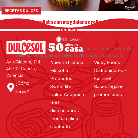
RECETAS DULCES
Cupcakes de galleta con magdalenas rellenas de cacao
Dulcesol
Dulcesol
Descubre estos deliciosos cupcakes de masa de galleta con las
deliciosas magdalenas rellenas de cacao Dulcesol. 🍪
Av. d’Alacant, 134
Nuestra historia
Vicky Foods
CONTINUAR LEYENDO
46702 Gandia,
Filosofía
Distribuidores –
València
Productos
Extranet
¿Cómo
Sweet life
Bases legales
llegar?
Dulce Adopción
promociones
Red
distribuidores
Tienda online
Contacto