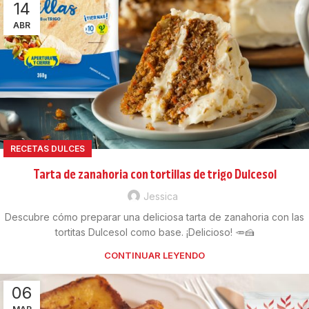
14
ABR
RECETAS DULCES
Tarta de zanahoria con tortillas de trigo Dulcesol
Jessica
Descubre cómo preparar una deliciosa tarta de zanahoria con las
tortitas Dulcesol como base. ¡Delicioso! 🥕🍰
CONTINUAR LEYENDO
06