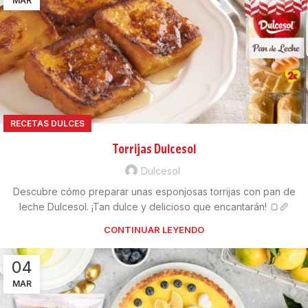
MAR
RECETAS DULCES
Torrijas Dulcesol
Dulcesol
Descubre cómo preparar unas esponjosas torrijas con pan de
leche Dulcesol. ¡Tan dulce y delicioso que encantarán! 🍞🥖
CONTINUAR LEYENDO
04
MAR