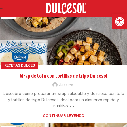
14
Abrir
ABR
RECETAS DULCES
Wrap de tofu con tortillas de trigo Dulcesol
Jessica
Descubre cómo preparar un wrap saludable y delicioso con tofu
y tortillas de trigo Dulcesol. Ideal para un almuerzo rápido y
nutritivo. 🌯
CONTINUAR LEYENDO