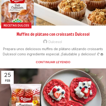
RECETAS DULCES
Muffins de plátano con croissants Dulcesol
Dulcesol
Prepara unos deliciosos muffins de plátano utilizando croissants
Dulcesol como ingrediente especial. ¡Saludable y delicioso! 🥐🧁
CONTINUAR LEYENDO
25
FEB